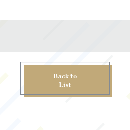
Back to
List