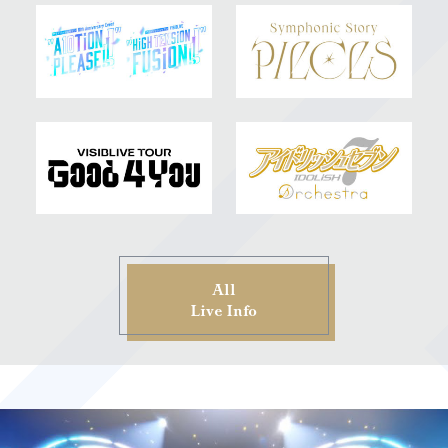
All
Live Info