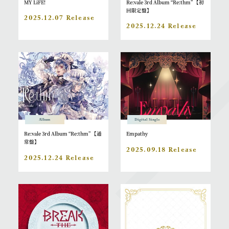
MY LiFE!
Re:vale 3rd Album “Re:thm” 【初
回限定盤】
2025.12.07 Release
2025.12.24 Release
Album
Digital Single
Re:vale 3rd Album “Re:thm” 【通
Empathy
常盤】
2025.09.18 Release
2025.12.24 Release