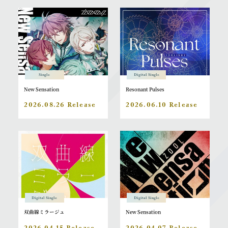
Single
Digital Single
New Sensation
Resonant Pulses
2026.08.26 Release
2026.06.10 Release
Digital Single
Digital Single
双曲線ミラージュ
New Sensation
2026.04.15 Release
2026.04.07 Release