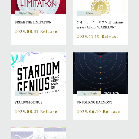
Digital Single
Album
BREAK THE LIMITATION
アイドリッシュセブン 10th Anniv
ersary Album “CARILLON”
2025.08.31 Release
2025.11.19 Release
Digital Single
Digital Single
STARDOM GENIUS
UNFOLDiNG HARMONY
2025.08.21 Release
2025.06.10 Release