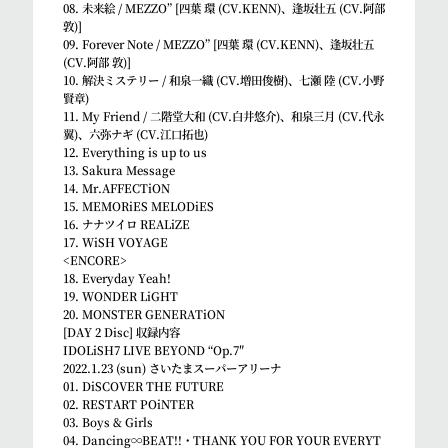
08. 未来絵 / MEZZO” [四葉 環 (CV.KENN)、逢坂壮五 (CV.阿部
敦)]
09. Forever Note / MEZZO” [四葉 環 (CV.KENN)、逢坂壮五
(CV.阿部 敦)]
10. 解決ミステリー / 和泉一織 (CV.増田俊樹)、七瀬 陸 (CV.小野
賢章)
11. My Friend / 二階堂大和 (CV.白井悠介)、和泉三月 (CV.代永
翼)、六弥ナギ (CV.江口拓也)
12. Everything is up to us
13. Sakura Message
14. Mr.AFFECTiON
15. MEMORiES MELODiES
16. ナナツイロ REALiZE
17. WiSH VOYAGE
<ENCORE>
18. Everyday Yeah!
19. WONDER LiGHT
20. MONSTER GENERATiON
[DAY 2 Disc] 収録内容
IDOLiSH7 LIVE BEYOND “Op.7″
2022.1.23 (sun) さいたまスーパーアリーナ
01. DiSCOVER THE FUTURE
02. RESTART POiNTER
03. Boys & Girls
04. Dancing∞BEAT!!・THANK YOU FOR YOUR EVERYT