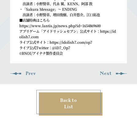
出演者：小野賢章、代永 翼、KENN、阿部 敦
・「Sakura Message」～ ENDING
出演者：小野賢章、増田俊樹、白井悠介、江口拓也
■店舗特典はこちら
https://www.lantis.jp/news.php?id=1654869600
アプリゲーム「アイドリッシュセブン」公式サイト：
https://id
olish7.com
ライブ公式サイト：
https://idolish7.com/op7
ライブ公式Twitter：
@iD7_Op7
©BNOI/アイナナ製作委員会
Prev
Next
Back to
List