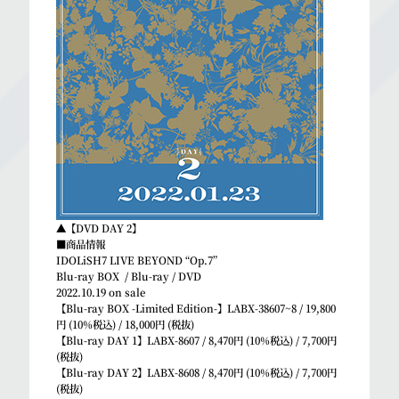
▲【DVD DAY 2】
■商品情報
IDOLiSH7 LIVE BEYOND “Op.7”
Blu-ray BOX / Blu-ray / DVD
2022.10.19 on sale
【Blu-ray BOX -Limited Edition-】LABX-38607~8 / 19,800
円 (10%税込) / 18,000円 (税抜)
【Blu-ray DAY 1】LABX-8607 / 8,470円 (10%税込) / 7,700円
(税抜)
【Blu-ray DAY 2】LABX-8608 / 8,470円 (10%税込) / 7,700円
(税抜)