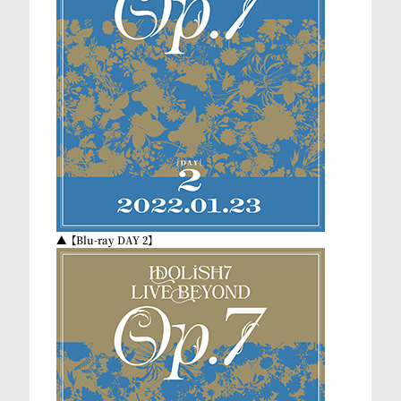
▲【Blu-ray DAY 2】