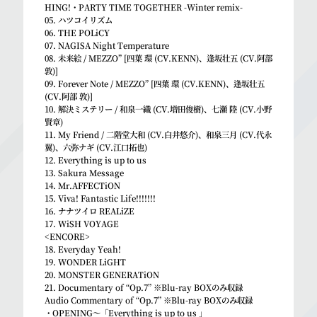
HING!・PARTY TIME TOGETHER -Winter remix-
05. ハツコイリズム
06. THE POLiCY
07. NAGISA Night Temperature
08. 未来絵 / MEZZO” [四葉 環 (CV.KENN)、逢坂壮五 (CV.阿部
敦)]
09. Forever Note / MEZZO” [四葉 環 (CV.KENN)、逢坂壮五
(CV.阿部 敦)]
10. 解決ミステリー / 和泉一織 (CV.増田俊樹)、七瀬 陸 (CV.小野
賢章)
11. My Friend / 二階堂大和 (CV.白井悠介)、和泉三月 (CV.代永
翼)、六弥ナギ (CV.江口拓也)
12. Everything is up to us
13. Sakura Message
14. Mr.AFFECTiON
15. Viva! Fantastic Life!!!!!!!
16. ナナツイロ REALiZE
17. WiSH VOYAGE
<ENCORE>
18. Everyday Yeah!
19. WONDER LiGHT
20. MONSTER GENERATiON
21. Documentary of “Op.7” ※Blu-ray BOXのみ収録
Audio Commentary of “Op.7” ※Blu-ray BOXのみ収録
・OPENING～「Everything is up to us 」