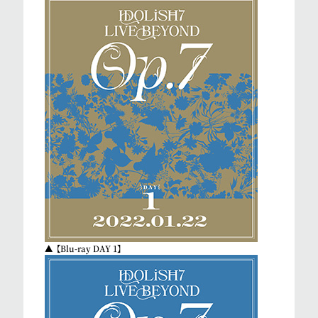
▲【Blu-ray DAY 1】