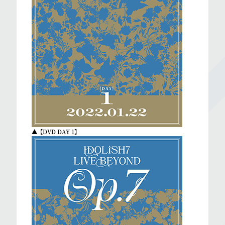
▲【DVD DAY 1】