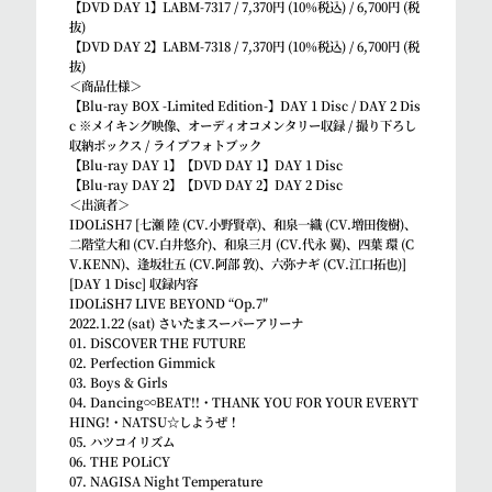
【DVD DAY 1】LABM-7317 / 7,370円 (10%税込) / 6,700円 (税
抜)
【DVD DAY 2】LABM-7318 / 7,370円 (10%税込) / 6,700円 (税
抜)
＜商品仕様＞
【Blu-ray BOX -Limited Edition-】DAY 1 Disc / DAY 2 Dis
c ※メイキング映像、オーディオコメンタリー収録 / 撮り下ろし
収納ボックス / ライブフォトブック
【Blu-ray DAY 1】【DVD DAY 1】DAY 1 Disc
【Blu-ray DAY 2】【DVD DAY 2】DAY 2 Disc
＜出演者＞
IDOLiSH7 [七瀬 陸 (CV.小野賢章)、和泉一織 (CV.増田俊樹)、
二階堂大和 (CV.白井悠介)、和泉三月 (CV.代永 翼)、四葉 環 (C
V.KENN)、逢坂壮五 (CV.阿部 敦)、六弥ナギ (CV.江口拓也)]
[DAY 1 Disc] 収録内容
IDOLiSH7 LIVE BEYOND “Op.7″
2022.1.22 (sat) さいたまスーパーアリーナ
01. DiSCOVER THE FUTURE
02. Perfection Gimmick
03. Boys & Girls
04. Dancing∞BEAT!!・THANK YOU FOR YOUR EVERYT
HING!・NATSU☆しようぜ！
05. ハツコイリズム
06. THE POLiCY
07. NAGISA Night Temperature