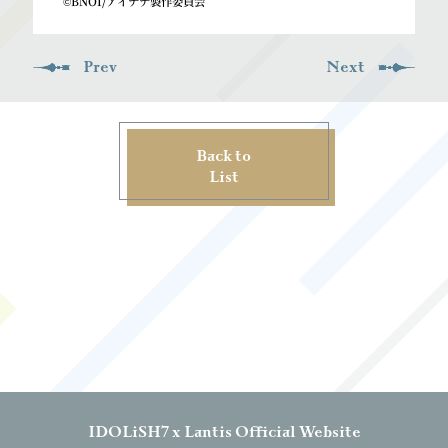
©BNOI/アイナナ製作委員会
Prev
Next
Back to
List
IDOLiSH7 x Lantis Official Website