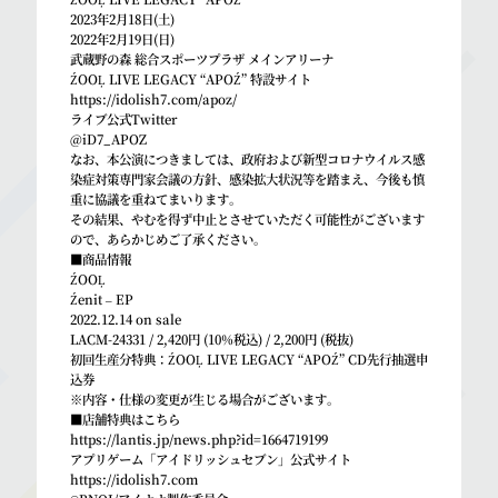
2023年2月18日(土)
2022年2月19日(日)
武蔵野の森 総合スポーツプラザ メインアリーナ
ŹOOĻ LIVE LEGACY “APOŹ” 特設サイト
https://idolish7.com/apoz/
ライブ公式Twitter
@iD7_APOZ
なお、本公演につきましては、政府および新型コロナウイルス感
染症対策専門家会議の方針、感染拡大状況等を踏まえ、今後も慎
重に協議を重ねてまいります。
その結果、やむを得ず中止とさせていただく可能性がございます
ので、あらかじめご了承ください。
■商品情報
ŹOOĻ
Źenit – EP
2022.12.14 on sale
LACM-24331 / 2,420円 (10%税込) / 2,200円 (税抜)
初回生産分特典：ŹOOĻ LIVE LEGACY “APOŹ” CD先行抽選申
込券
※内容・仕様の変更が生じる場合がございます。
■店舗特典はこちら
https://lantis.jp/news.php?id=1664719199
アプリゲーム「アイドリッシュセブン」公式サイト
https://idolish7.com