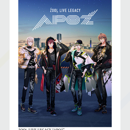
ŹOOĻ LIVE LEGACY “APOŹ”