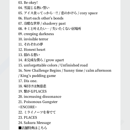
03. Be okey!
04. 雪混じる熱い誓い
05. アイス食ってっから…!! / 恋のかけら / cozy space
06. Hurt each other’s bonds
07. 冷酷な世界 / shadowy past
08. キミと叶えたい… / 失いたくない居場所
09. creeping darkness
10. invisible terror
11. それぞれの夢
12. Honest heart
13. 揺れる想い
14. 未完成な僕ら / grow apart
15. unforgettable colors / Unfinished road
16. New Challenge Begins / Sunny time / calm afternoon
/ King’s pudding game
17. Dis one.
18. 味付けは無慈悲
19. 繋がるPLACES
20. increasing dissonance
21. Poisonous Gangster
<ENCORE>
22. ミライノーツを奏でて
23. PLACES
24. Sakura Message
■店舗特典はこちら