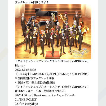
ブックレットも同梱します！
「アイドリッシュセブン オーケストラ -Third SYMPHONY-」
Blu-ray
2023.2.1 on sale
【Blu-ray】LABX-8647 / 7,700円 (10%税込) / 7,000円 (税抜)
※全曲解説付きブックレット同梱
＜収録内容＞ ※全景定点映像収録
「アイドリッシュセブン オーケストラ -Third SYMPHONY-」
新日本フィルハーモニー交響楽団 / 西谷 亮
2022.4.30 (sat) Bunkamura オーチャードホール
01. THE POLiCY
02. fun everyday!