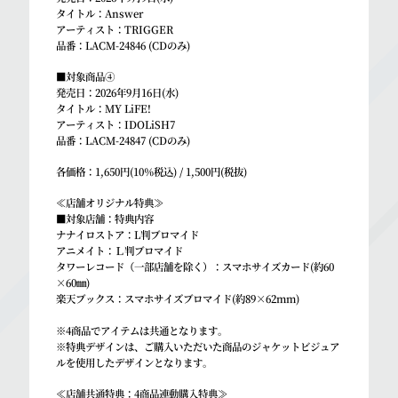
タイトル：Answer
アーティスト：TRIGGER
品番：LACM-24846 (CDのみ)
■対象商品④
発売日：2026年9月16日(水)
タイトル：MY LiFE!
アーティスト：IDOLiSH7
品番：LACM-24847 (CDのみ)
各価格：1,650円(10％税込) / 1,500円(税抜)
≪店舗オリジナル特典≫
■対象店舗：特典内容
ナナイロストア：L判ブロマイド
アニメイト：Ｌ判ブロマイド
タワーレコード（一部店舗を除く）：スマホサイズカード(約60
×60㎜)
楽天ブックス：スマホサイズブロマイド(約89×62mm)
※4商品でアイテムは共通となります。
※特典デザインは、ご購入いただいた商品のジャケットビジュア
ルを使用したデザインとなります。
≪店舗共通特典：4商品連動購入特典≫