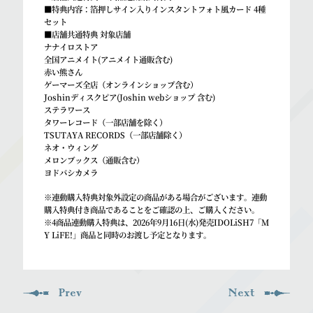
■特典内容：箔押しサイン入りインスタントフォト風カード 4種
セット
■店舗共通特典 対象店舗
ナナイロストア
全国アニメイト(アニメイト通販含む)
赤い熊さん
ゲーマーズ全店（オンラインショップ含む）
Joshinディスクピア(Joshin webショップ 含む)
ステラワース
タワーレコード（一部店舗を除く）
TSUTAYA RECORDS（一部店舗除く）
ネオ・ウィング
メロンブックス（通販含む）
ヨドバシカメラ
※連動購入特典対象外設定の商品がある場合がございます。連動
購入特典付き商品であることをご確認の上、ご購入ください。
※4商品連動購入特典は、2026年9月16日(水)発売IDOLiSH7「M
Y LiFE!」商品と同時のお渡し予定となります。
Prev
Next