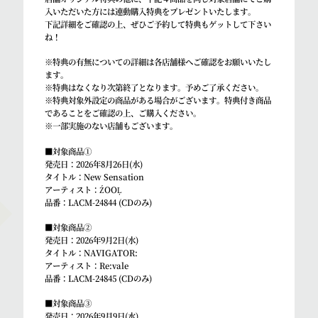
入いただいた方には連動購入特典をプレゼントいたします。
下記詳細をご確認の上、ぜひご予約して特典もゲットして下さい
ね！
※特典の有無についての詳細は各店舗様へご確認をお願いいたし
ます。
※特典はなくなり次第終了となります。予めご了承ください。
※特典対象外設定の商品がある場合がございます。特典付き商品
であることをご確認の上、ご購入ください。
※一部実施のない店舗もございます。
■対象商品①
発売日：2026年8月26日(水)
タイトル：New Sensation
アーティスト：ŹOOĻ
品番：LACM-24844 (CDのみ)
■対象商品②
発売日：2026年9月2日(水)
タイトル：NAVIGATOR:
アーティスト：Re:vale
品番：LACM-24845 (CDのみ)
■対象商品③
発売日：2026年9月9日(水)