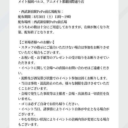
メイト福岡パルコ、アニメイト那覇国際通り店
・西武新宿駅PePe前広場配布：
配布期間：8月30日（土）11時～19時
配布場所：西武新宿駅PePe前広場
※うちわの数は十分にご用意しておりますが、在庫が無くなり次
第、配布終了となります。
【ご来場者様へのお願い】
・スタッフの指示にご協力いただけない場合は参加をお断りさせ
ていただく場合もございます。
・お祝い花・お手紙等のプレゼントの受け取りをお断りさせてい
ただきます。
・イベントに関して会場への直接のお問い合わせはご遠慮くださ
い。
・泥酔及び酒気帯び状態でのイベント参加は固くお断りします。
・当日は事故・混乱防止のため、様々な制限を設けさせていただ
くことがございます。
・会場で発生した事故等は主催者・会場・出演者は一切責任を負
いません。
・ゴミは必ずご自身でお持ち帰りください。
・イベント当日、諸事情によりイベント自体が中止となる場合が
ございます。
・やむを得ない状況によりイベントの企画内容が変更になる場合
もございます。