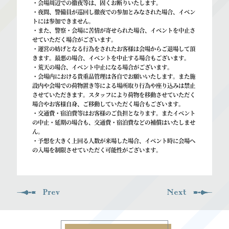
・会場周辺での徹夜等は、固くお断りいたします。
・夜間、警備員が巡回し徹夜での参加とみなされた場合、イベン
トには参加できません。
・また、警察・会場に苦情が寄せられた場合、イベントを中止さ
せていただく場合がございます。
・運営の妨げとなる行為をされたお客様は会場からご退場して頂
きます。最悪の場合、イベントを中止する場合もございます。
・荒天の場合、イベント中止になる場合がございます。
・会場内における貴重品管理は各自でお願いいたします。また施
設内や会場での荷物置き等による場所取り行為や座り込みは禁止
させていただきます。スタッフにより荷物を移動させていただく
場合やお客様自身、ご移動していただく場合もございます。
・交通費・宿泊費等はお客様のご負担となります。またイベント
の中止・延期の場合も、交通費・宿泊費などの補償はいたしませ
ん。
・予想を大きく上回る人数が来場した場合、イベント時に会場へ
の入場を制限させていただく可能性がございます。
Prev
Next