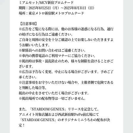
ミアムセット/MCV新宿プロムナード
期間：2025年8月25日（月）～2025年8月31日（日）
場所：東京メトロ新宿駅メトロプロムナード
【注意事項】
※広告をご覧になる際には、他のお客様の迷惑になる行為、通行
の妨げになる行為はご遠慮ください。
ご自身と周囲の安全を十分ご確認の上でお楽しみいただきますよ
うお願いいたします。
※駅係員へのお問い合わせはご遠慮ください。
※車内の携帯電話のご利用マナーにご協力ください。
※掲出時は事故・混乱防止のため、様々な制限を設けることがご
ざいます。
※広告は予告なく変更、中止になる場合がございます。予めご了
承ください。
※注意事項をお守りいただけない場合や、主催者側で危険である
と判断した場合等、
掲出の中止をさせていただく場合がございます。
※掲出場所での配布物等は一切ございません。
また、「STARDOM GENIUS」リリースを記念して、
アニメイト対象店舗および西武新宿駅PePe前広場にて
「STARDAM GENIUS」のオリジナルミニうちわの配布が決
定！