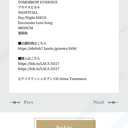
TOMORROW EViDENCE
アヤナスピネル
NiGHTFALL
Day/Night DiSCO
Encounter Love Song
MEDiUM
他新曲
■店舗特典はこちら
https://idolish7.lantis.jp/news/1654/
■購入はこちら
https://lnk.to/LACA-35117
https://lnk.to/LACA-25117
Ⓒアイドリッシュセブン CD:Arina Tanemura
Prev
Next
Back to