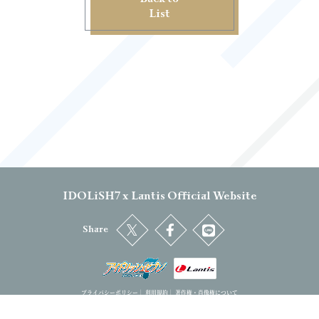
List
IDOLiSH7 x Lantis Official Website
Share
プライバシーポリシー
｜
利用規約
｜
著作権・肖像権について
IDOLiSH7™& ©Bandai Namco Entertainment Inc. / ©Bandai Namco Music Live Inc. CD:Arina Tanemura