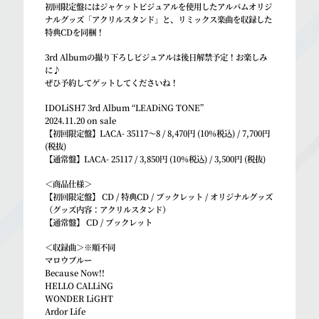
初回限定盤にはジャケットビジュアルを使用したアルバムオリジ
ナルグッズ「アクリルスタンド」と、リミックス楽曲を収録した
特典CDを同梱！
3rd Albumの撮り下ろしビジュアルは後日解禁予定！お楽しみ
に♪
ぜひ予約してゲットしてくださいね！
IDOLiSH7 3rd Album “LEADiNG TONE”
2024.11.20 on sale
【初回限定盤】LACA- 35117～8 / 8,470円 (10%税込) / 7,700円
(税抜)
【通常盤】LACA- 25117 / 3,850円 (10%税込) / 3,500円 (税抜)
＜商品仕様＞
【初回限定盤】 CD / 特典CD / ブックレット / オリジナルグッズ
（グッズ内容：アクリルスタンド）
【通常盤】 CD / ブックレット
＜収録曲＞※順不同
マロウブルー
Because Now!!
HELLO CALLiNG
WONDER LiGHT
Ardor Life