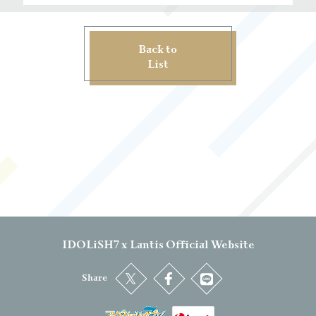
Back to
List
IDOLiSH7 x Lantis Official Website
Share