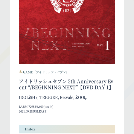
GAME『アイドリッシュセブン』
アイドリッシュセブン 5th Anniversary Ev
ent “/BEGINNING NEXT”【DVD DAY 1】
IDOLiSH7, TRIGGER, Re:vale, ŹOOĻ
LABM-7298 ¥6,600(tax in)
2021.09.28 RELEASE
Index