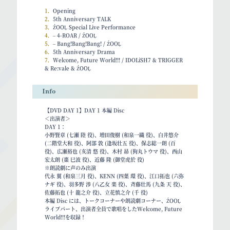
1．
Opening
2．
5th Anniversary TALK
3．
ŹOOĻ Special Live Performance
4．
– 4-ROAR / ŹOOĻ
5．
– Bang!Bang!Bang! / ŹOOĻ
6．
5th Anniversary Drama
7．
Welcome, Future World!!! / IDOLiSH7 & TRIGGER
& Re:vale & ŹOOĻ
Info
【DVD DAY 1】DAY 1 本編 Disc
＜出演者＞
DAY 1：
小野賢章 (七瀬 陸 役)、増田俊樹 (和泉一織 役)、白井悠介
(二階堂大和 役)、阿部 敦 (逢坂壮五 役)、保志総一朗 (百
役)、広瀬裕也 (亥清 悠 役)、木村 昴 (狗丸トウマ 役)、西山
宏太朗 (棗 巳波 役)、近藤 隆 (御堂虎於 役)
※朗読劇に声のみ出演
代永 翼 (和泉三月 役)、KENN (四葉 環 役)、江口拓也 (六弥
ナギ 役)、羽多野 渉 (八乙女 楽 役)、斉藤壮馬 (九条 天 役)、
佐藤拓也 (十 龍之介 役)、立花慎之介 (千 役)
本編 Disc には、トークコーナーや朗読劇コーナー、ŹOOĻ
ライブパート、出演者全員で歌唱をしたWelcome, Future
World!!!を収録！