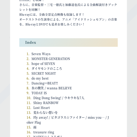
さらに、音楽監督・三宅一徳氏と加藤達也氏による全曲解説付きブック
レットを同梱！
Blu-rayには、全曲全景定点映像も収録します！
オーケストラの生演奏による、アニメ「アイドリッシュセブン」の音楽
を、Blu-rayとDVDでも是非お楽しみください！
Index
1．
Seven Ways
2．
MONSTER GENERATiON
3．
hope of SEVEN
4．
ダイヤモンドのこころ
5．
SECRET NIGHT
6．
do my best
7．
Dancing∞BEAT!!
8．
氷の微笑 / wanna BELiEVE
9．
TODAY IS
10．
Ding Dong Swing! / ウキウキな7人
11．
Shiny RAiNBOW
12．
Lost Heart
13．
変わらない想いを
14．
Fly away! / ピタゴラス☆ファイター / miss you… / J
oker Flag
15．
雨
16．
treasure ring
17．
NATSU☆しようぜ！