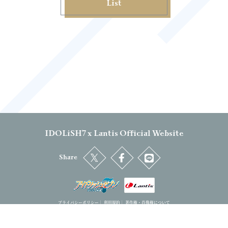
List
IDOLiSH7 x Lantis Official Website
Share
プライバシーポリシー
｜
利用規約
｜
著作権・肖像権について
IDOLiSH7™& ©Bandai Namco Entertainment Inc. / ©Bandai Namco Music Live Inc. CD:Arina Tanemura
©BNOI/アイナナ製作委員会 ©BNOI/劇場版アイナナ製作委員会