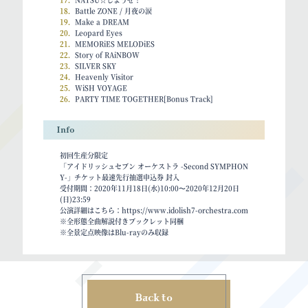
18．
Battle ZONE / 月夜の涙
19．
Make a DREAM
20．
Leopard Eyes
21．
MEMORiES MELODiES
22．
Story of RAiNBOW
23．
SILVER SKY
24．
Heavenly Visitor
25．
WiSH VOYAGE
26．
PARTY TIME TOGETHER[Bonus Track]
Info
初回生産分限定
「アイドリッシュセブン オーケストラ -Second SYMPHON
Y-」チケット最速先行抽選申込券 封入
受付期間：2020年11月18日(水)10:00〜2020年12月20日
(日)23:59
公演詳細はこちら：https://www.idolish7-orchestra.com
※全形態全曲解説付きブックレット同梱
※全景定点映像はBlu-rayのみ収録
Back to