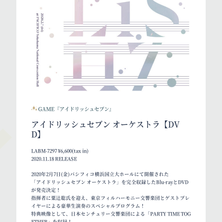
GAME『アイドリッシュセブン』
アイドリッシュセブン オーケストラ【DV
D】
LABM-7297 ¥6,600(tax in)
2020.11.18 RELEASE
2020年2月7日(金)パシフィコ横浜国立大ホールにて開催された
「アイドリッシュセブン オーケストラ」を完全収録したBlu-rayとDVD
が発売決定！
指揮者に粟辻聡氏を迎え、東京フィルハーモニー交響楽団とゲストプレ
イヤーによる豪華生演奏のスペシャルプログラム！
特典映像として、日本センチュリー交響楽団による「PARTY TIME TOG
ETHER」を収録！