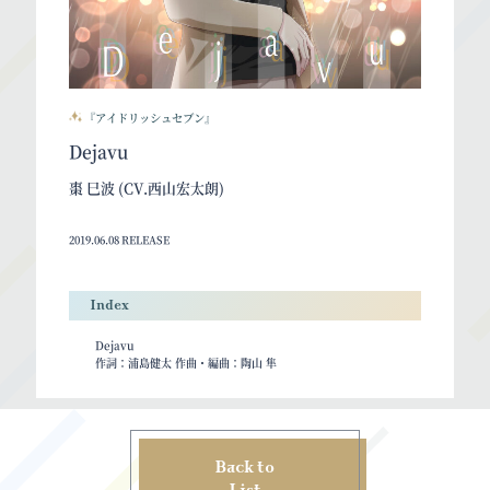
『アイドリッシュセブン』
Dejavu
棗 巳波 (CV.西山宏太朗)
2019.06.08 RELEASE
Index
Dejavu
作詞：浦島健太 作曲・編曲：陶山 隼
Back to