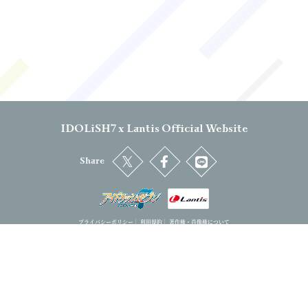
IDOLiSH7 x Lantis Official Website
Share
プライバシーポリシー
｜
利用規約
｜
著作権・肖像権について
IDOLiSH7™& ©Bandai Namco Entertainment Inc. / ©Bandai Namco Music Live Inc. CD:Arina Tanemura
©BNOI/アイナナ製作委員会 ©BNOI/劇場版アイナナ製作委員会
© Bandai Namco Music Live Inc.