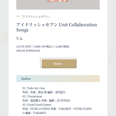
『アイドリッシュセブン』
アイドリッシュセブン Unit Collaboration
Songs
V.A.
LACM-24507 / \2,860 (10%税込) / \2,600 (税抜)
2024.05.29 RELEASE
Store
Index
01. Take my rose
作詞・作曲：渡辺 翔 編曲：倉内達矢
02. Chameleon
作詞：浦島健太 作曲・編曲：JUVENILE
03. Good Good Games
作詞：FUNK UCHINO 作曲：TAKAROT・FUNK UCHIN
O 編曲：TAKAROT