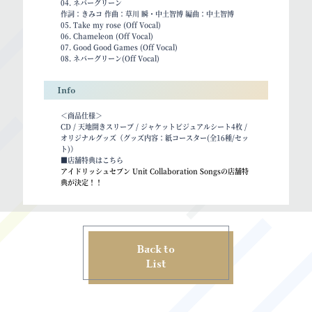
04. ネバーグリーン
作詞：きみコ 作曲：草川 瞬・中土智博 編曲：中土智博
05. Take my rose (Off Vocal)
06. Chameleon (Off Vocal)
07. Good Good Games (Off Vocal)
08. ネバーグリーン(Off Vocal)
Info
＜商品仕様＞
CD / 天地開きスリーブ / ジャケットビジュアルシート4枚 /
オリジナルグッズ（グッズ内容：紙コースター(全16種/セッ
ト)）
■店舗特典はこちら
アイドリッシュセブン Unit Collaboration Songsの店舗特
典が決定！！
Back to
List